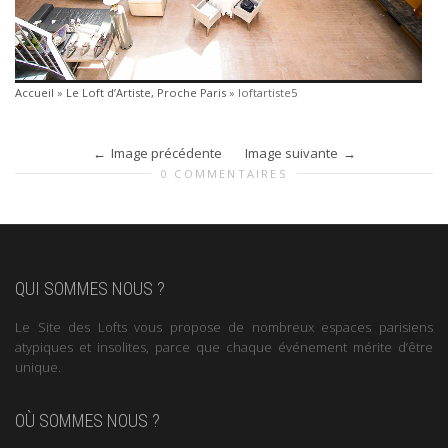
Accueil
»
Le Loft d’Artiste, Proche Paris
»
loftartiste5
Image précédente
Image suivante
0 COMMENTAIRES
QUI SOMMES NOUS ?
Le Site des Lofts vous propose de nombreux espaces parisiens
atypiques et insolites, parce que chaque événement mérite d’être
unique.
OÙ SOMMES NOUS ?