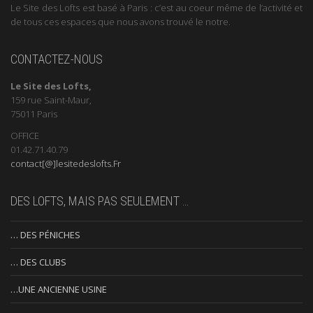
Le Site des Lofts est basé à Paris : c’est au coeur même de l’activité et
de tous ces espaces que nous avons trouvé le notre.
CONTACTEZ-NOUS
Le Site des Lofts,
159 rue Saint-Maur,
75011 Paris
OFFICE
01.42.71.40.79
contact[@]lesitedeslofts.Fr
DES LOFTS, MAIS PAS SEULEMENT …
… DES PÉNICHES
… DES CLUBS
…UNE ANCIENNE USINE