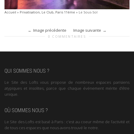
Accueil
»
Privatisation, Le Club, Paris 11ème
»
Le Sous-Sol
Image précédente
Image suivante
0 COMMENTAIRES
QUI SOMMES NOUS ?
Le Site des Lofts vous propose de nombreux espaces parisiens
atypiques et insolites, parce que chaque événement mérite d’être
unique.
OÙ SOMMES NOUS ?
Le Site des Lofts est basé à Paris : c’est au coeur même de l’activité et
de tous ces espaces que nous avons trouvé le notre.