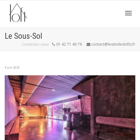
Active
Le Sous-Sol
Contactez-nous
01 42 71 40 79
contact@lesitedeslofts.fr
navig
4 juin 2024