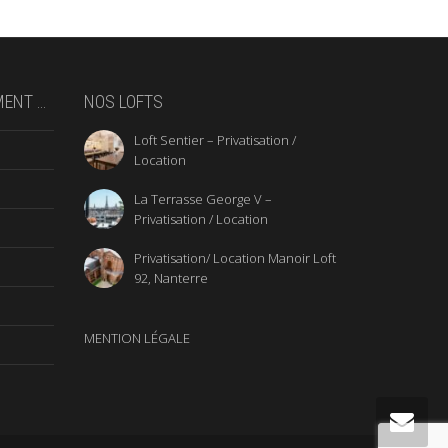
MENT …
NOS LOFTS
Loft Sentier – Privatisation /
Location
La Terrasse George V –
Privatisation / Location
Privatisation/ Location Manoir Loft
92, Nanterre
MENTION LÉGALE