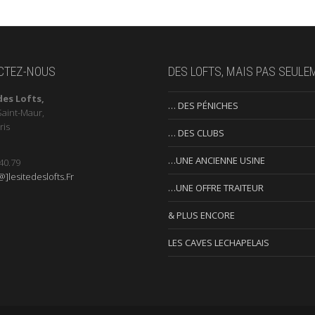
CTEZ-NOUS
DES LOFTS, MAIS PAS SEULE
des Lofts,
… DES PÉNICHES
Saint-Maur,
ris
… DES CLUBS
…UNE ANCIENNE USINE
40.79
]lesitedeslofts.Fr
…UNE OFFRE TRAITEUR
& PLUS ENCORE
LES CAVES LECHAPELAIS