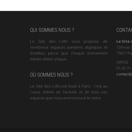
QUI SOMMES NOUS ?
CONTA
Le Site des Lofts vous propose de
Le Site 
nombreux espaces parisiens atypiques et
159 rue 
insolites, parce que chaque événement
75011 Pa
mérite d’être unique.
OFFICE
01.42.71.
contact[@
OÙ SOMMES NOUS ?
Le Site des Lofts est basé à Paris : c’est au
coeur même de l’activité et de tous ces
espaces que nous avons trouvé le notre.