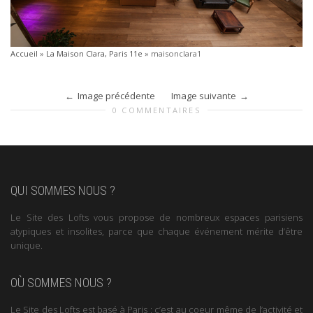
Accueil
»
La Maison Clara, Paris 11e
»
maisonclara1
Image précédente
Image suivante
0 COMMENTAIRES
QUI SOMMES NOUS ?
Le Site des Lofts vous propose de nombreux espaces parisiens
atypiques et insolites, parce que chaque événement mérite d’être
unique.
OÙ SOMMES NOUS ?
Le Site des Lofts est basé à Paris : c’est au coeur même de l’activité et