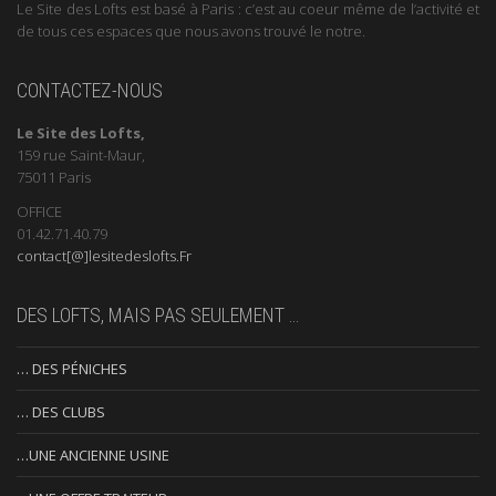
Le Site des Lofts est basé à Paris : c’est au coeur même de l’activité et
de tous ces espaces que nous avons trouvé le notre.
CONTACTEZ-NOUS
Le Site des Lofts,
159 rue Saint-Maur,
75011 Paris
OFFICE
01.42.71.40.79
contact[@]lesitedeslofts.Fr
DES LOFTS, MAIS PAS SEULEMENT …
… DES PÉNICHES
… DES CLUBS
…UNE ANCIENNE USINE