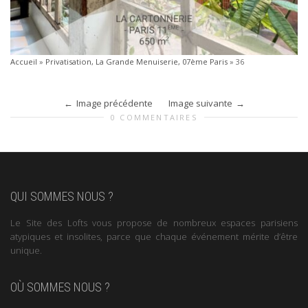
Accueil
»
Privatisation, La Grande Menuiserie, 07ème Paris
»
36
Image précédente
Image suivante
0 COMMENTAIRES
QUI SOMMES NOUS ?
Le Site des Lofts vous propose de nombreux espaces parisiens
atypiques et insolites, parce que chaque événement mérite d’être
unique.
OÙ SOMMES NOUS ?