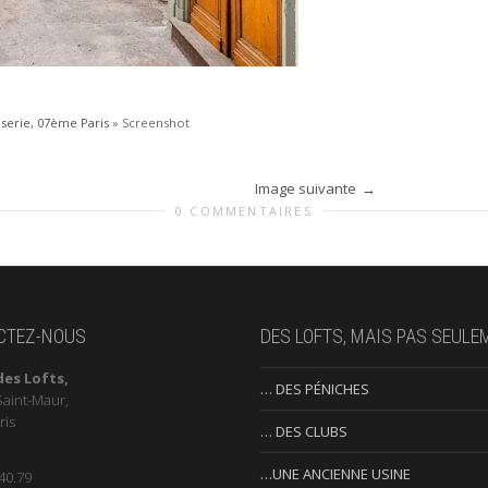
iserie, 07ème Paris
»
Screenshot
Image suivante
0 COMMENTAIRES
CTEZ-NOUS
DES LOFTS, MAIS PAS SEULE
des Lofts,
… DES PÉNICHES
Saint-Maur,
ris
… DES CLUBS
…UNE ANCIENNE USINE
40.79