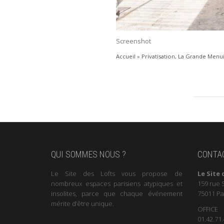
Screenshot
Accueil
»
Privatisation, La Grande Menu
QUI SOMMES NOUS ?
CONTA
Le Site des Lofts vous propose de
Le Site 
nombreux espaces parisiens atypiques et
159 rue 
insolites, parce que chaque événement
75011 Pa
mérite d’être unique.
OFFICE
01.42.71.