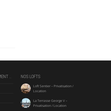
MENT …
NOS LOFTS
Loft Sentier – Privatisation /
Location
La Terrasse George V –
Privatisation / Location