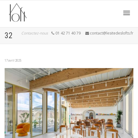
Active
Contactez-nous
01 42 71 40 79
contact@lesitedeslofts.fr
32
navig
17 avril 2025