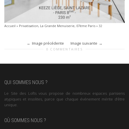
Accueil
»
Privatisation, La Grande Menuiserie, 07ème Paris
»
32
Image précédente
Image suivante
0 COMMENTAIRES
QUI SOMMES NOUS ?
Le Site des Lofts vous propose de nombreux espaces parisiens
atypiques et insolites, parce que chaque événement mérite d’être
unique.
OÙ SOMMES NOUS ?