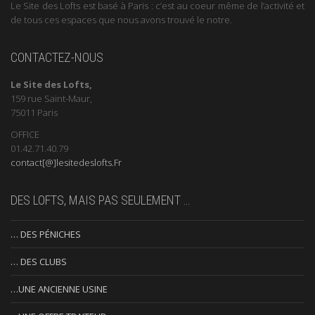
Le Site des Lofts est basé à Paris : c’est au coeur même de l’activité et
de tous ces espaces que nous avons trouvé le notre.
CONTACTEZ-NOUS
Le Site des Lofts,
159 rue Saint-Maur,
75011 Paris
OFFICE
01.42.71.40.79
contact[@]lesitedeslofts.Fr
DES LOFTS, MAIS PAS SEULEMENT …
… DES PÉNICHES
… DES CLUBS
…UNE ANCIENNE USINE