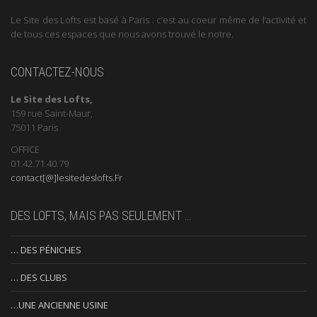
Le Site des Lofts est basé à Paris : c’est au coeur même de l’activité et
de tous ces espaces que nous avons trouvé le notre.
CONTACTEZ-NOUS
Le Site des Lofts,
159 rue Saint-Maur,
75011 Paris
OFFICE
01.42.71.40.79
contact[@]lesitedeslofts.Fr
DES LOFTS, MAIS PAS SEULEMENT …
… DES PÉNICHES
… DES CLUBS
…UNE ANCIENNE USINE