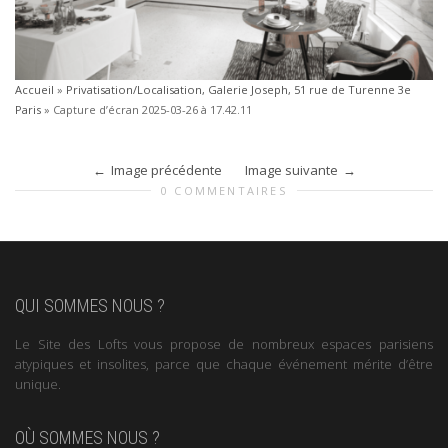
Accueil
»
Privatisation/Localisation, Galerie Joseph, 51 rue de Turenne 3e
Paris
»
Capture d’écran 2025-03-26 à 17.42.11
Image précédente
Image suivante
0 COMMENTAIRES
QUI SOMMES NOUS ?
Le Site des Lofts vous propose de nombreux espaces parisiens
atypiques et insolites, parce que chaque événement mérite d’être
unique.
OÙ SOMMES NOUS ?