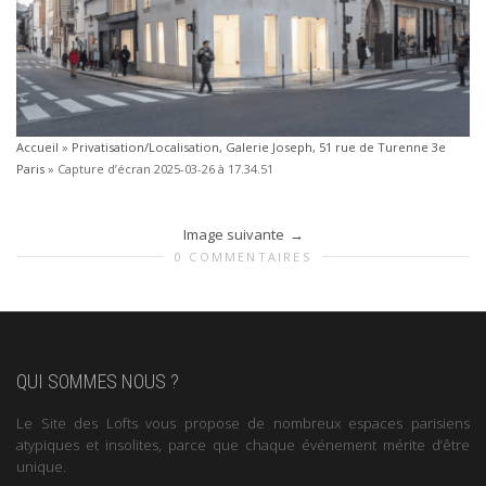
Accueil
»
Privatisation/Localisation, Galerie Joseph, 51 rue de Turenne 3e
Paris
»
Capture d’écran 2025-03-26 à 17.34.51
Image suivante
0 COMMENTAIRES
QUI SOMMES NOUS ?
Le Site des Lofts vous propose de nombreux espaces parisiens
atypiques et insolites, parce que chaque événement mérite d’être
unique.