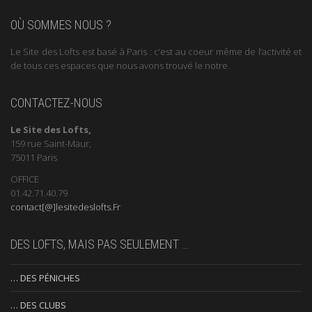
OÙ SOMMES NOUS ?
Le Site des Lofts est basé à Paris : c’est au coeur même de l’activité et
de tous ces espaces que nous avons trouvé le notre.
CONTACTEZ-NOUS
Le Site des Lofts,
159 rue Saint-Maur,
75011 Paris
OFFICE
01.42.71.40.79
contact[@]lesitedeslofts.Fr
DES LOFTS, MAIS PAS SEULEMENT …
… DES PÉNICHES
… DES CLUBS