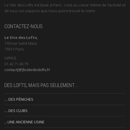
Le Site des Lofts est basé à Paris : c’est au coeur même de l’activité et
de tous ces espaces que nous avons trouvé le notre.
CONTACTEZ-NOUS
Le Site des Lofts,
159 rue Saint-Maur,
75011 Paris
OFFICE
01.42.71.40.79
contact[@]lesitedeslofts.Fr
DES LOFTS, MAIS PAS SEULEMENT …
… DES PÉNICHES
… DES CLUBS
…UNE ANCIENNE USINE