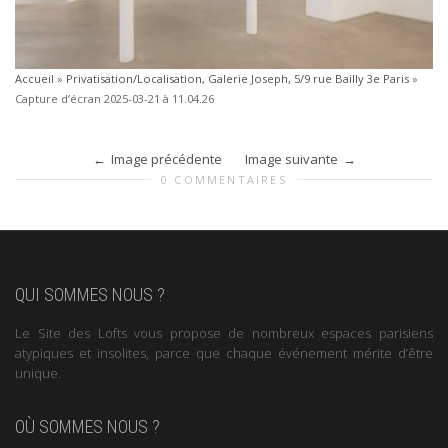
Accueil
»
Privatisation/Localisation, Galerie Joseph, 5/9 rue Bailly 3e Paris
»
Capture d’écran 2025-03-21 à 11.04.26
Image précédente
Image suivante
0 COMMENTAIRES
QUI SOMMES NOUS ?
Le Site des Lofts vous propose de nombreux espaces parisiens
atypiques et insolites, parce que chaque événement mérite d’être
unique.
OÙ SOMMES NOUS ?