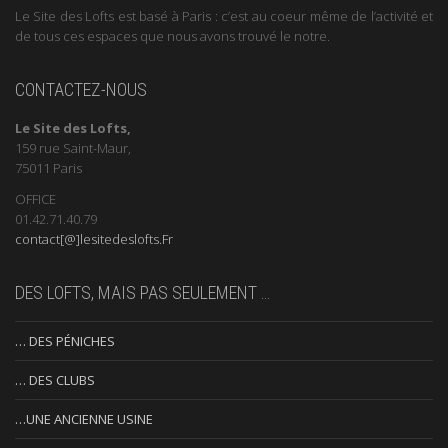
Le Site des Lofts est basé à Paris : c’est au coeur même de l’activité et
de tous ces espaces que nous avons trouvé le notre.
CONTACTEZ-NOUS
Le Site des Lofts,
159 rue Saint-Maur,
75011 Paris
OFFICE
01.42.71.40.79
contact[@]lesitedeslofts.Fr
DES LOFTS, MAIS PAS SEULEMENT …
… DES PÉNICHES
… DES CLUBS
…UNE ANCIENNE USINE