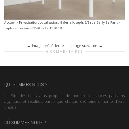
Accueil
»
Privatisation/Localisation, Galerie Joseph, 5/9 rue Bailly 3e Paris
»
Capture d’écran 2025-03-21 à 11.04.18
Image précédente
Image suivante
0 COMMENTAIRES
QUI SOMMES NOUS ?
Le Site des Lofts vous propose de nombreux espaces parisiens
atypiques et insolites, parce que chaque événement mérite d’être
unique.
OÙ SOMMES NOUS ?