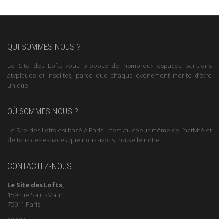
QUI SOMMES NOUS ?
Le Site des Lofts vous propose de nombreux espaces parisiens
atypiques et insolites, parce que chaque événement mérite d’être
unique.
OÙ SOMMES NOUS ?
Le Site des Lofts est basé à Paris : c’est au coeur même de l’activité et
de tous ces espaces que nous avons trouvé le notre.
CONTACTEZ-NOUS
Le Site des Lofts,
159 rue Saint-Maur,
75011 Paris