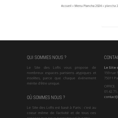
Accueil
»
Menu Plancha 2024
»
plancha 
QUI SOMMES NOUS ?
CONTA
Le Site des Lofts vous propose de
Le Site 
nombreux espaces parisiens atypiques et
159 rue 
insolites, parce que chaque événement
75011 Pa
mérite d’être unique.
OFFICE
01.42.71.
contact[@
OÙ SOMMES NOUS ?
Le Site des Lofts est basé à Paris : c’est au
coeur même de l’activité et de tous ces