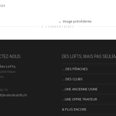
2024
Image précédente
0 COMMENTAIRES
CTEZ-NOUS
DES LOFTS, MAIS PAS SEULE
des Lofts,
… DES PÉNICHES
Saint-Maur,
ris
… DES CLUBS
…UNE ANCIENNE USINE
40.79
]lesitedeslofts.Fr
…UNE OFFRE TRAITEUR
& PLUS ENCORE