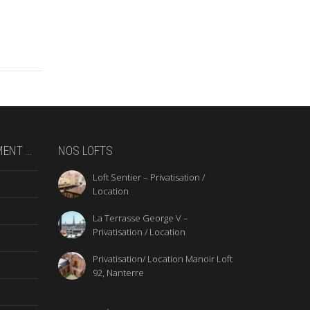
MENT …
NOS LOFTS
Loft Sentier – Privatisation /
Location
La Terrasse George V –
Privatisation / Location
Privatisation/ Location Manoir Loft
92, Nanterre