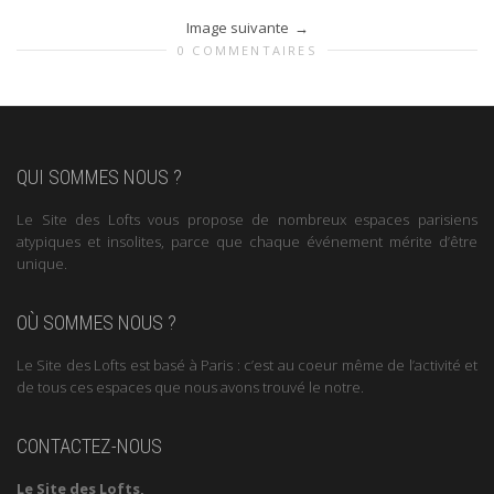
Image suivante
0 COMMENTAIRES
QUI SOMMES NOUS ?
Le Site des Lofts vous propose de nombreux espaces parisiens
atypiques et insolites, parce que chaque événement mérite d’être
unique.
OÙ SOMMES NOUS ?
Le Site des Lofts est basé à Paris : c’est au coeur même de l’activité et
de tous ces espaces que nous avons trouvé le notre.
CONTACTEZ-NOUS
Le Site des Lofts,