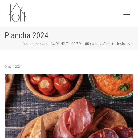
Active
Plancha 2024
Contactez-nous
01 42 71 40 79
contact@lesitedeslofts.fr
navig
24 avril 2024