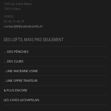
159 rue Saint-Maur,
75011 Paris
OFFICE
01.42.71.40.79
contact[@]lesitedeslofts.Fr
DES LOFTS, MAIS PAS SEULEMENT …
… DES PÉNICHES
… DES CLUBS
…UNE ANCIENNE USINE
…UNE OFFRE TRAITEUR
& PLUS ENCORE
LES CAVES LECHAPELAIS