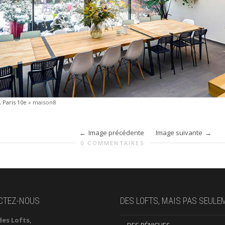
 Paris 10e
»
maison8
Image précédente
Image suivante
0 COMMENTAIRES
CTEZ-NOUS
DES LOFTS, MAIS PAS SEULE
des Lofts,