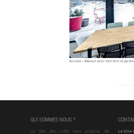
Accueil
»
Maison avec Verrière et Jardin,
QUI SOMMES NOUS ?
CONTA
Le Site des Lofts vous propose de
Le Site 