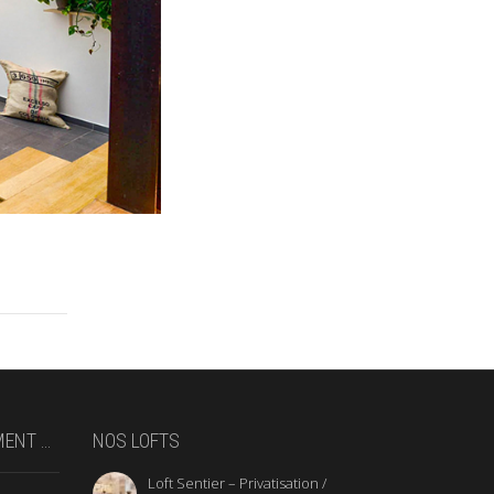
MENT …
NOS LOFTS
Loft Sentier – Privatisation /