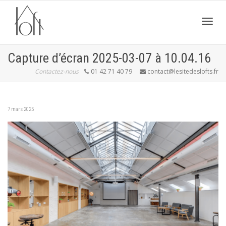
Active
Capture d’écran 2025-03-07 à 10.04.16
Contactez-nous
01 42 71 40 79
contact@lesitedeslofts.fr
navig
7 mars 2025