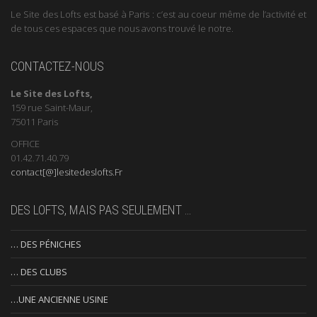
Le Site des Lofts est basé à Paris : c’est au coeur même de l’activité et
de tous ces espaces que nous avons trouvé le notre.
CONTACTEZ-NOUS
Le Site des Lofts,
159 rue Saint-Maur,
75011 Paris
OFFICE
01.42.71.40.79
contact[@]lesitedeslofts.Fr
DES LOFTS, MAIS PAS SEULEMENT …
… DES PÉNICHES
… DES CLUBS
…UNE ANCIENNE USINE