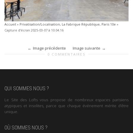
Accueil
»
Privatisation/Localisation, La Fabrique République, Paris 10e
»
Capture d’écran 2025-03-07 à 10.04.16
Image précédente
Image suivante
0 COMMENTAIRES
QUI SOMMES NOUS ?
Le Site des Lofts vous propose de nombreux espaces parisiens
atypiques et insolites, parce que chaque événement mérite d’être
unique.
OÙ SOMMES NOUS ?