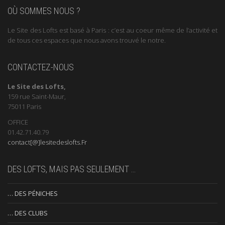
OÙ SOMMES NOUS ?
Le Site des Lofts est basé à Paris : c’est au coeur même de l’activité et
de tous ces espaces que nous avons trouvé le notre.
CONTACTEZ-NOUS
Le Site des Lofts,
159 rue Saint-Maur,
75011 Paris
OFFICE
01.42.71.40.79
contact[@]lesitedeslofts.Fr
DES LOFTS, MAIS PAS SEULEMENT …
… DES PÉNICHES
… DES CLUBS