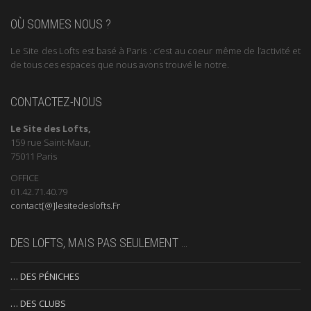
OÙ SOMMES NOUS ?
Le Site des Lofts est basé à Paris : c’est au coeur même de l’activité et
de tous ces espaces que nous avons trouvé le notre.
CONTACTEZ-NOUS
Le Site des Lofts,
159 rue Saint-Maur,
75011 Paris
OFFICE
01.42.71.40.79
contact[@]lesitedeslofts.Fr
DES LOFTS, MAIS PAS SEULEMENT …
… DES PÉNICHES
… DES CLUBS