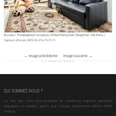
Accueil
»
Privatisation/ Location, l’Hôtel Particulier Dauphine, 16e Paris
»
Capture d’écran 2025-02-27 à 15.31.11
Image précédente
Image suivante
0 COMMENTAIRES
QUI SOMMES NOUS ?
Le Site des Lofts vous propose de nombreux espaces parisiens
atypiques et insolites, parce que chaque événement mérite d’être
unique.