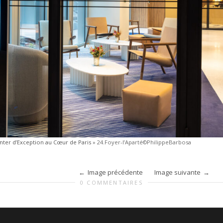
nter d’Exception au Cœur de Paris
»
24.Foyer-l’Aparté©PhilippeBarbosa
Image précédente
Image suivante
0 COMMENTAIRES