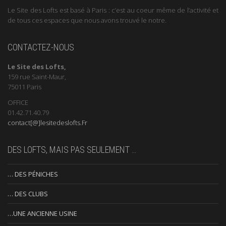
Le Site des Lofts est basé à Paris : c’est au coeur même de l’activité et
de tous ces espaces que nous avons trouvé le notre.
CONTACTEZ-NOUS
Le Site des Lofts,
159 rue Saint-Maur,
75011 Paris
OFFICE
01.42.71.40.79
contact[@]lesitedeslofts.Fr
DES LOFTS, MAIS PAS SEULEMENT …
… DES PÉNICHES
… DES CLUBS
…UNE ANCIENNE USINE