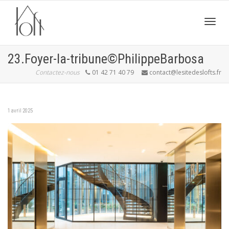
Active
23.Foyer-la-tribune©PhilippeBarbosa
Contactez-nous
01 42 71 40 79
contact@lesitedeslofts.fr
navig
1 avril 2025