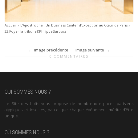
Accueil
»
L’Apostrophe : Un Business Center d’Exception au Cœur de Paris
»
23.Foyer-la-tribune©PhilippeBarbosa
Image précédente
Image suivante
0 COMMENTAIRES
QUI SOMMES NOUS ?
Le Site des Lofts vous propose de nombreux espaces parisiens
atypiques et insolites, parce que chaque événement mérite d’être
unique.
OÙ SOMMES NOUS ?