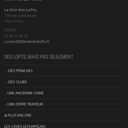
Le Site des Lofts,
159 rue Saint-Maur,
75011 Paris
OFFICE
01.42.71.40.79
contact[@]lesitedeslofts.Fr
DES LOFTS, MAIS PAS SEULEMENT …
… DES PÉNICHES
… DES CLUBS
…UNE ANCIENNE USINE
…UNE OFFRE TRAITEUR
& PLUS ENCORE
LES CAVES LECHAPELAIS