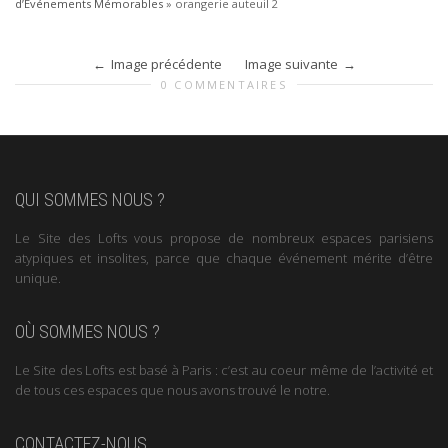
d’Événements Mémorables
»
orangerie auteuil 2
Image précédente
Image suivante
0 COMMENTAIRES
QUI SOMMES NOUS ?
Le Site des Lofts vous propose de nombreux espaces parisiens
atypiques et insolites, parce que chaque événement mérite d’être
unique.
OÙ SOMMES NOUS ?
Le Site des Lofts est basé à Paris : c’est au coeur même de l’activité et
de tous ces espaces que nous avons trouvé le notre.
CONTACTEZ-NOUS