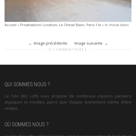
Accueil
»
Privatisation/ Location, Le Cheval Blanc, Paris 11e
»
le cheval blanc
Image précédente
Image suivante
0 COMMENTAIRES
QUI SOMMES NOUS ?
Le Site des Lofts vous propose de nombreux espaces parisiens
atypiques et insolites, parce que chaque événement mérite d’être
unique.
OÙ SOMMES NOUS ?
Le Site des Lofts est basé à Paris : c’est au coeur même de l’activité et