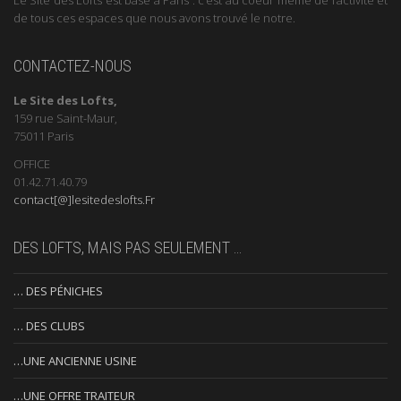
de tous ces espaces que nous avons trouvé le notre.
CONTACTEZ-NOUS
Le Site des Lofts,
159 rue Saint-Maur,
75011 Paris
OFFICE
01.42.71.40.79
contact[@]lesitedeslofts.Fr
DES LOFTS, MAIS PAS SEULEMENT …
… DES PÉNICHES
… DES CLUBS
…UNE ANCIENNE USINE
…UNE OFFRE TRAITEUR