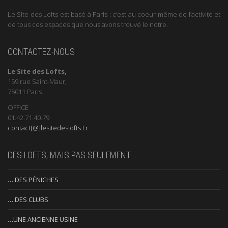
Le Site des Lofts est basé à Paris : c’est au coeur même de l’activité et
de tous ces espaces que nous avons trouvé le notre.
CONTACTEZ-NOUS
Le Site des Lofts,
159 rue Saint-Maur,
75011 Paris
OFFICE
01.42.71.40.79
contact[@]lesitedeslofts.Fr
DES LOFTS, MAIS PAS SEULEMENT …
… DES PÉNICHES
… DES CLUBS
…UNE ANCIENNE USINE