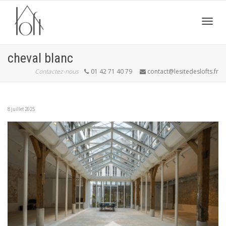
Active
cheval blanc
Contactez-nous
01 42 71 40 79
contact@lesitedeslofts.fr
navig
8 juillet 2025