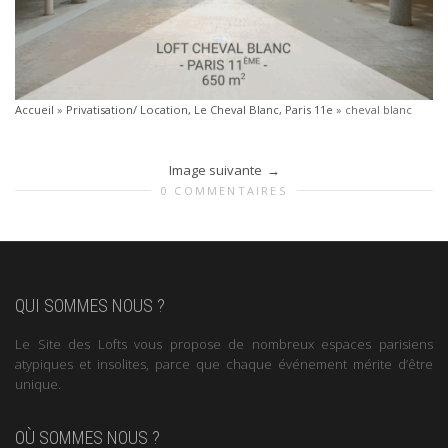
Accueil
»
Privatisation/ Location, Le Cheval Blanc, Paris 11e
»
cheval blanc
Image suivante
0 COMMENTAIRES
QUI SOMMES NOUS ?
Le Site des Lofts vous propose de nombreux espaces parisiens
atypiques et insolites, parce que chaque événement mérite d’être
unique.
OÙ SOMMES NOUS ?