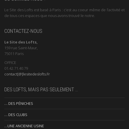
Le Site des Lofts est basé à Paris : c’est au coeur même de l’activité et
de tous ces espaces que nous avons trouvé le notre.
CONTACTEZ-NOUS
Le Site des Lofts,
159 rue Saint-Maur,
75011 Paris
OFFICE
01.42.71.40.79
contact[@]lesitedeslofts.Fr
DES LOFTS, MAIS PAS SEULEMENT …
… DES PÉNICHES
… DES CLUBS
…UNE ANCIENNE USINE