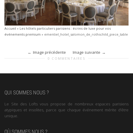
Accueil
»
Les hôtels particuliers parisiens : écrins de luxe pour vos
événements premium
»
ementiel_hotel_salomon_de_rothschild_piece_table
Image précédente
Image suivante
0 COMMENTAIRES
QUI SOMMES NOUS ?
Le Site des Lofts vous propose de nombreux espaces parisiens
atypiques et insolites, parce que chaque événement mérite d’être
unique.
OÙ SOMMES NOUS ?