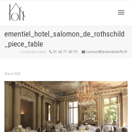
Active
ementiel_hotel_salomon_de_rothschild
_piece_table
navig
Contactez-nous
01 42 71 40 79
contact@lesitedeslofts.fr
24 avril 2025