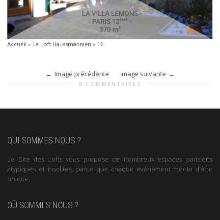
Accueil
»
Le Loft Haussmannien
»
16
Image précédente
Image suivante
0 COMMENTAIRES
QUI SOMMES NOUS ?
Le Site des Lofts vous propose de nombreux espaces parisiens
atypiques et insolites, parce que chaque événement mérite d’être
unique.
OÙ SOMMES NOUS ?