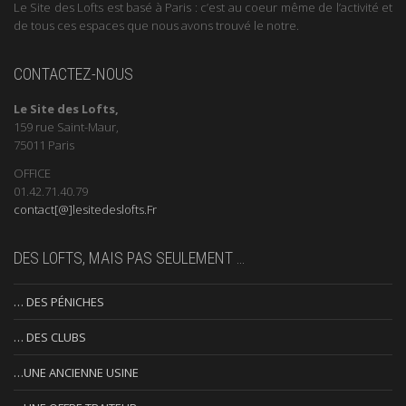
Le Site des Lofts est basé à Paris : c’est au coeur même de l’activité et
de tous ces espaces que nous avons trouvé le notre.
CONTACTEZ-NOUS
Le Site des Lofts,
159 rue Saint-Maur,
75011 Paris
OFFICE
01.42.71.40.79
contact[@]lesitedeslofts.Fr
DES LOFTS, MAIS PAS SEULEMENT …
… DES PÉNICHES
… DES CLUBS
…UNE ANCIENNE USINE