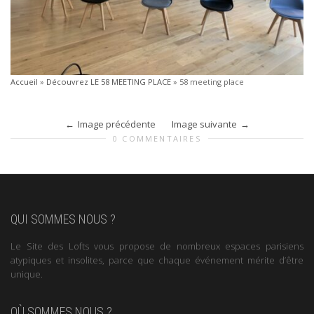
Accueil
»
Découvrez LE 58 MEETING PLACE
»
58 meeting place
Image précédente
Image suivante
0 COMMENTAIRES
QUI SOMMES NOUS ?
Le Site des Lofts vous propose de nombreux espaces parisiens
atypiques et insolites, parce que chaque événement mérite d’être
unique.
OÙ SOMMES NOUS ?