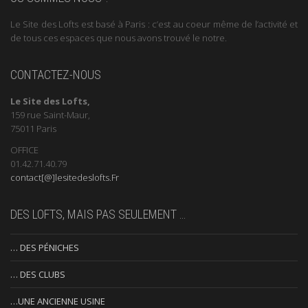
Le Site des Lofts est basé à Paris : c’est au coeur même de l’activité et
de tous ces espaces que nous avons trouvé le notre.
CONTACTEZ-NOUS
Le Site des Lofts,
159 rue Saint-Maur,
75011 Paris
OFFICE
01.42.71.40.79
contact[@]lesitedeslofts.Fr
DES LOFTS, MAIS PAS SEULEMENT …
… DES PÉNICHES
… DES CLUBS
…UNE ANCIENNE USINE