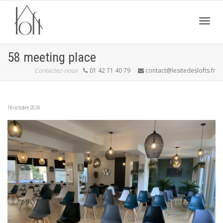
Active
58 meeting place
Contactez-nous
01 42 71 40 79
contact@lesitedeslofts.fr
navig
18 octobre 2024