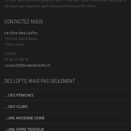
de tous ces espaces que nous avons trouvé le notre.
CONTACTEZ-NOUS
Le Site des Lofts,
159 rue Saint-Maur,
75011 Paris
OFFICE
01.42.71.40.79
contact[@]lesitedeslofts.Fr
DES LOFTS, MAIS PAS SEULEMENT …
… DES PÉNICHES
… DES CLUBS
…UNE ANCIENNE USINE
…UNE OFFRE TRAITEUR