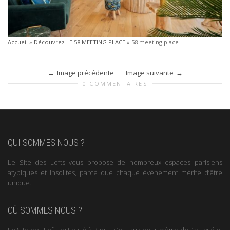
Accueil
»
Découvrez LE 58 MEETING PLACE
»
58 meeting place
Image précédente
Image suivante
0 COMMENTAIRES
QUI SOMMES NOUS ?
Le Site des Lofts vous propose de nombreux espaces parisiens
atypiques et insolites, parce que chaque événement mérite d’être
unique.
OÙ SOMMES NOUS ?
Le Site des Lofts est basé à Paris : c’est au coeur même de l’activité et