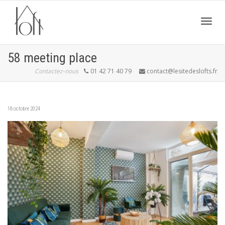
Active
58 meeting place
Contactez-nous
01 42 71 40 79
contact@lesitedeslofts.fr
navig
18 octobre 2024