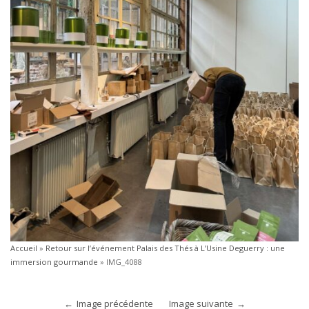
Accueil
»
Retour sur l’événement Palais des Thés à L’Usine Deguerry : une
immersion gourmande
»
IMG_4088
Image précédente
Image suivante