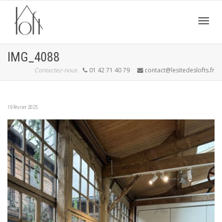
Active
IMG_4088
Contactez-nous
01 42 71 40 79
contact@lesitedeslofts.fr
navig
19 février 2025