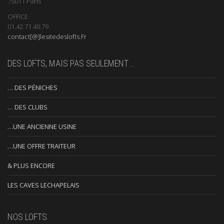
75011 Paris
OFFICE
01.42.71.40.79
contact[@]lesitedeslofts.Fr
DES LOFTS, MAIS PAS SEULEMENT …
… DES PÉNICHES
… DES CLUBS
…UNE ANCIENNE USINE
…UNE OFFRE TRAITEUR
& PLUS ENCORE
LES CAVES LECHAPELAIS
NOS LOFTS