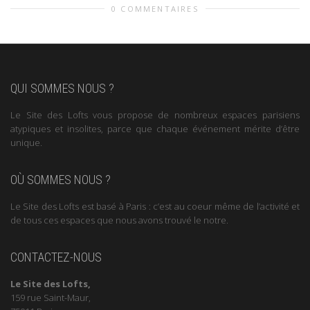
0 COMMENTAIRES
QUI SOMMES NOUS ?
Le Site des Lofts vous propose de nombreux espaces parisiens
atypiques et insolites, parce que chaque événement mérite d’être
unique.
OÙ SOMMES NOUS ?
Le Site des Lofts est basé à Paris : c’est au coeur même de l’activité et
de tous ces espaces que nous avons trouvé le notre.
CONTACTEZ-NOUS
Le Site des Lofts,
159 rue Saint-Maur,