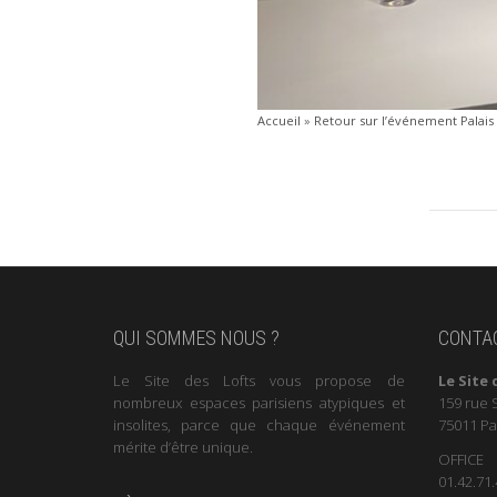
Accueil
»
Retour sur l’événement Palai
QUI SOMMES NOUS ?
CONTA
Le Site des Lofts vous propose de
Le Site 
nombreux espaces parisiens atypiques et
159 rue 
insolites, parce que chaque événement
75011 Pa
mérite d’être unique.
OFFICE
01.42.71.