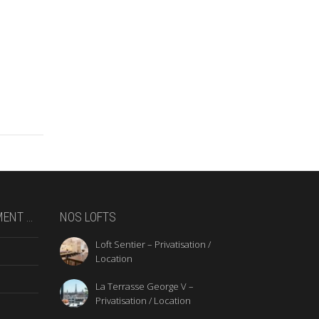
MENT …
NOS LOFTS
Loft Sentier – Privatisation /
Location
La Terrasse George V –
Privatisation / Location