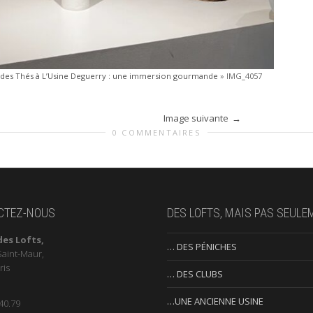
s des Thés à L’Usine Deguerry : une immersion gourmande
»
IMG_4057
Image suivante
0 COMMENTAIRES
CTEZ-NOUS
DES LOFTS, MAIS PAS SEULE
des Lofts,
… DES PÉNICHES
Saint-Maur,
ris
… DES CLUBS
…UNE ANCIENNE USINE
40.79