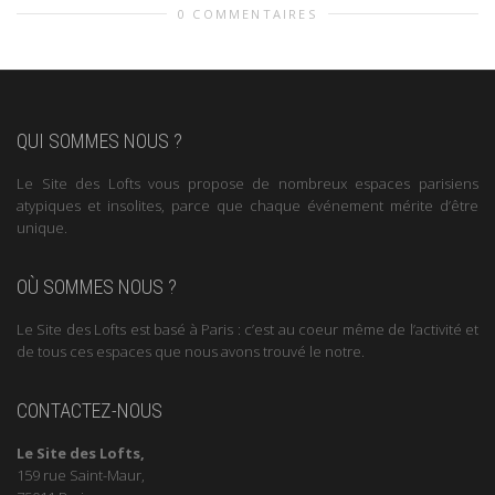
0 COMMENTAIRES
QUI SOMMES NOUS ?
Le Site des Lofts vous propose de nombreux espaces parisiens
atypiques et insolites, parce que chaque événement mérite d’être
unique.
OÙ SOMMES NOUS ?
Le Site des Lofts est basé à Paris : c’est au coeur même de l’activité et
de tous ces espaces que nous avons trouvé le notre.
CONTACTEZ-NOUS
Le Site des Lofts,
159 rue Saint-Maur,