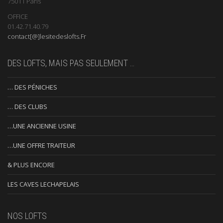
75011 Paris
OFFICE
01.42.71.40.79
contact[@]lesitedeslofts.Fr
DES LOFTS, MAIS PAS SEULEMENT …
… DES PÉNICHES
… DES CLUBS
…UNE ANCIENNE USINE
…UNE OFFRE TRAITEUR
& PLUS ENCORE
LES CAVES LECHAPELAIS
NOS LOFTS