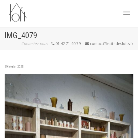
Active
IMG_4079
Contactez-nous
01 42 71 40 79
contact@lesitedeslofts.fr
navig
19 février 2025