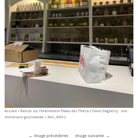
Accueil
»
Retour sur l’événement Palais des Thés à L’Usine Deguerry : une
immersion gourmande
»
IMG_4069 2
Image précédente
Image suivante