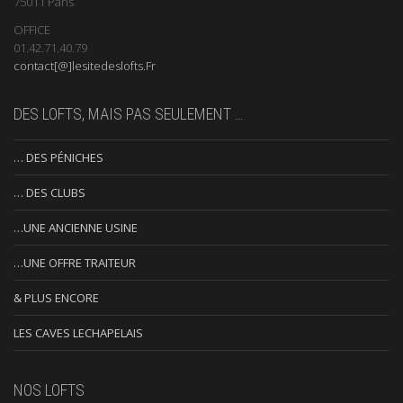
75011 Paris
OFFICE
01.42.71.40.79
contact[@]lesitedeslofts.Fr
DES LOFTS, MAIS PAS SEULEMENT …
… DES PÉNICHES
… DES CLUBS
…UNE ANCIENNE USINE
…UNE OFFRE TRAITEUR
& PLUS ENCORE
LES CAVES LECHAPELAIS
NOS LOFTS