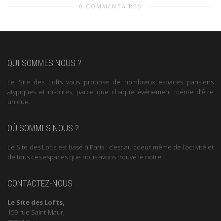
0 COMMENTAIRES
QUI SOMMES NOUS ?
Le Site des Lofts vous propose de nombreux espaces parisiens
atypiques et insolites, parce que chaque événement mérite d’être
unique.
OÙ SOMMES NOUS ?
Le Site des Lofts est basé à Paris : c’est au coeur même de l’activité et
de tous ces espaces que nous avons trouvé le notre.
CONTACTEZ-NOUS
Le Site des Lofts,
159 rue Saint-Maur,