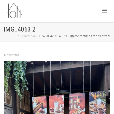
Active
IMG_4063 2
Contactez-nous
01 42 71 40 79
contact@lesitedeslofts.fr
navig
19 février 2025