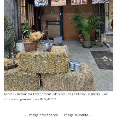
Accueil
»
Retour sur l’événement Palais des Thés à L’Usine Deguerry : une
immersion gourmande
»
IMG_4063 2
Image précédente
Image suivante