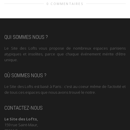
0 COMMENTAIRES
QUI SOMMES NOUS ?
Le Site des Lofts vous propose de nombreux espaces parisiens
atypiques et insolites, parce que chaque événement mérite d’être
unique.
OÙ SOMMES NOUS ?
Le Site des Lofts est basé à Paris : c’est au coeur même de l’activité et
de tous ces espaces que nous avons trouvé le notre.
CONTACTEZ-NOUS
Le Site des Lofts,
159 rue Saint-Maur,