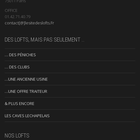
75011 Paris
OFFICE
01.42.71.40.79
contact[@]lesitedeslofts.Fr
DES LOFTS, MAIS PAS SEULEMENT …
… DES PÉNICHES
… DES CLUBS
…UNE ANCIENNE USINE
…UNE OFFRE TRAITEUR
& PLUS ENCORE
LES CAVES LECHAPELAIS
NOS LOFTS