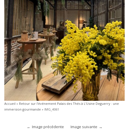
Accueil
»
Retour sur l’événement Palais des Thés à L’Usine Deguerry : une
immersion gourmande
»
IMG_4061
Image précédente
Image suivante