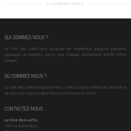
0 COMMENTAIRES
QUI SOMMES NOUS ?
Le Site des Lofts vous propose de nombreux espaces parisiens
atypiques et insolites, parce que chaque événement mérite d’être
unique.
OÙ SOMMES NOUS ?
Le Site des Lofts est basé à Paris : c’est au coeur même de l’activité et
de tous ces espaces que nous avons trouvé le notre.
CONTACTEZ-NOUS
Le Site des Lofts,
159 rue Saint-Maur,