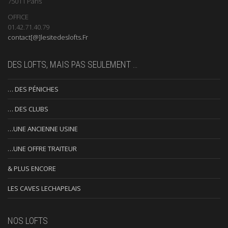
75011 Paris
OFFICE
01.42.71.40.79
contact[@]lesitedeslofts.Fr
DES LOFTS, MAIS PAS SEULEMENT …
… DES PÉNICHES
… DES CLUBS
…UNE ANCIENNE USINE
…UNE OFFRE TRAITEUR
& PLUS ENCORE
LES CAVES LECHAPELAIS
NOS LOFTS