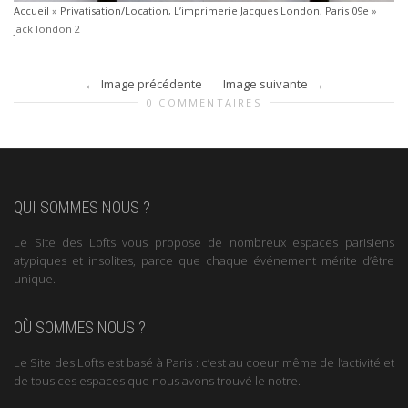
Accueil
»
Privatisation/Location, L’imprimerie Jacques London, Paris 09e
»
jack london 2
Image précédente
Image suivante
0 COMMENTAIRES
QUI SOMMES NOUS ?
Le Site des Lofts vous propose de nombreux espaces parisiens
atypiques et insolites, parce que chaque événement mérite d’être
unique.
OÙ SOMMES NOUS ?
Le Site des Lofts est basé à Paris : c’est au coeur même de l’activité et
de tous ces espaces que nous avons trouvé le notre.