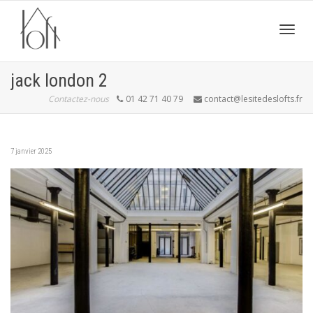
Active
jack london 2
Contactez-nous
01 42 71 40 79
contact@lesitedeslofts.fr
navig
7 janvier 2025