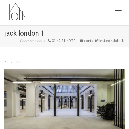
Active
jack london 1
Contactez-nous
01 42 71 40 79
contact@lesitedeslofts.fr
navig
7 janvier 2025