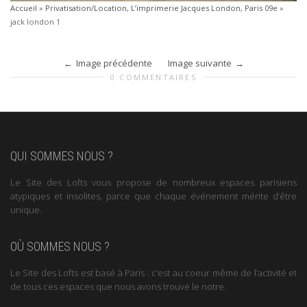
Accueil
»
Privatisation/Location, L’imprimerie Jacques London, Paris 09e
»
jack london 1
Image précédente
Image suivante
0 COMMENTAIRES
QUI SOMMES NOUS ?
Le Site des Lofts vous propose de nombreux espaces parisiens
atypiques et insolites, parce que chaque événement mérite d’être
unique.
OÙ SOMMES NOUS ?
Le Site des Lofts est basé à Paris : c’est au coeur même de l’activité et
de tous ces espaces que nous avons trouvé le notre.