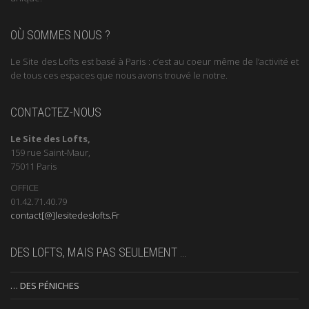
OÙ SOMMES NOUS ?
Le Site des Lofts est basé à Paris : c’est au coeur même de l’activité et
de tous ces espaces que nous avons trouvé le notre.
CONTACTEZ-NOUS
Le Site des Lofts,
159 rue Saint-Maur,
75011 Paris
OFFICE
01.42.71.40.79
contact[@]lesitedeslofts.Fr
DES LOFTS, MAIS PAS SEULEMENT …
… DES PÉNICHES