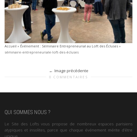
Accueil
»
Événement : Séminaire Entrepreneurial au Loft des Écluses
»
séminaire-entrepreneuriale-loft-des-écluses
Image précédente
0 COMMENTAIRES
QUI SOMMES NOUS ?
Le Site des Lofts vous propose de nombreux espaces parisiens
atypiques et insolites, parce que chaque événement mérite d’être
unique.