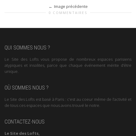
Image précédente
0 COMMENTAIRES
QUI SOMMES NOUS ?
Le Site des Lofts vous propose de nombreux espaces parisiens
atypiques et insolites, parce que chaque événement mérite d’être
unique.
OÙ SOMMES NOUS ?
Le Site des Lofts est basé à Paris : c’est au coeur même de l’activité et
de tous ces espaces que nous avons trouvé le notre.
CONTACTEZ-NOUS
Le Site des Lofts,