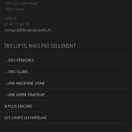
159 rue Saint-Maur,
75011 Paris
OFFICE
01.42.71.40.79
contact[@]lesitedeslofts.Fr
DES LOFTS, MAIS PAS SEULEMENT …
… DES PÉNICHES
… DES CLUBS
…UNE ANCIENNE USINE
…UNE OFFRE TRAITEUR
& PLUS ENCORE
LES CAVES LECHAPELAIS