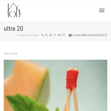
Active
ultra 20
Contactez-nous
01 42 71 40 79
contact@lesitedeslofts.fr
navig
24 avril 2024