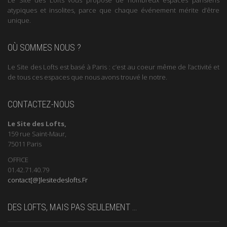
Le Site des Lofts vous propose de nombreux espaces parisiens
atypiques et insolites, parce que chaque événement mérite d’être
unique.
OÙ SOMMES NOUS ?
Le Site des Lofts est basé à Paris : c’est au coeur même de l’activité et
de tous ces espaces que nous avons trouvé le notre.
CONTACTEZ-NOUS
Le Site des Lofts,
159 rue Saint-Maur,
75011 Paris
OFFICE
01.42.71.40.79
contact[@]lesitedeslofts.Fr
DES LOFTS, MAIS PAS SEULEMENT …