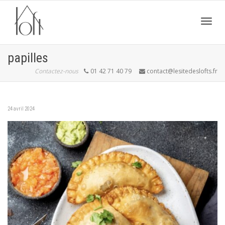
Active
papilles
Contactez-nous
01 42 71 40 79
contact@lesitedeslofts.fr
navig
24 avril 2024