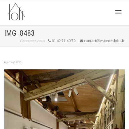
Active
IMG_8483
Contactez-nous
01 42 71 40 79
contact@lesitedeslofts.fr
navig
6 janvier 2025