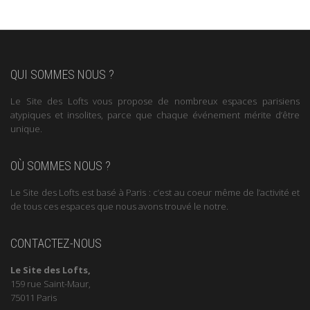
QUI SOMMES NOUS ?
Le Site des Lofts vous propose de nombreux espaces parisiens
atypiques et insolites, parce que chaque événement mérite d’être
unique.
OÙ SOMMES NOUS ?
Le Site des Lofts est basé à Paris : c’est au coeur même de l’activité et
de tous ces espaces que nous avons trouvé le notre.
CONTACTEZ-NOUS
Le Site des Lofts,
159 rue Saint-Maur,
75011 Paris