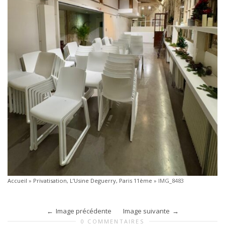
Accueil
»
Privatisation, L’Usine Deguerry, Paris 11ème
»
IMG_8483
Image précédente
Image suivante
0 COMMENTAIRES