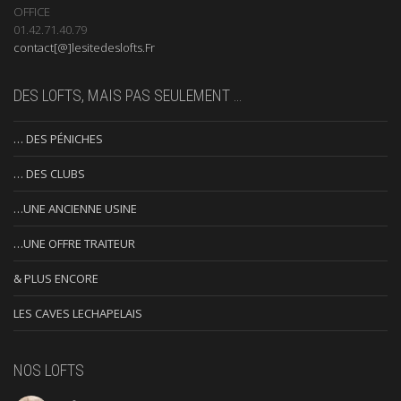
OFFICE
01.42.71.40.79
contact[@]lesitedeslofts.Fr
DES LOFTS, MAIS PAS SEULEMENT …
… DES PÉNICHES
… DES CLUBS
…UNE ANCIENNE USINE
…UNE OFFRE TRAITEUR
& PLUS ENCORE
LES CAVES LECHAPELAIS
NOS LOFTS