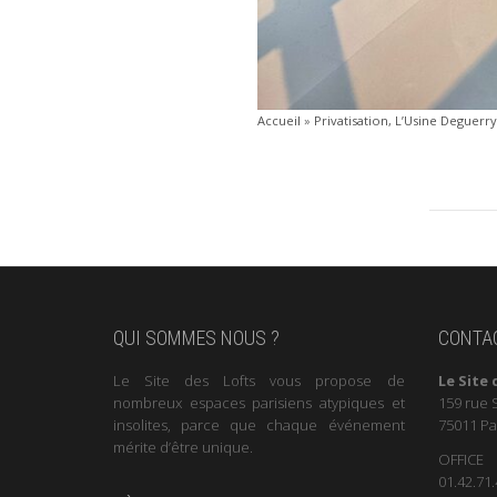
Accueil
»
Privatisation, L’Usine Deguerr
QUI SOMMES NOUS ?
CONTA
Le Site des Lofts vous propose de
Le Site 
nombreux espaces parisiens atypiques et
159 rue 
insolites, parce que chaque événement
75011 Pa
mérite d’être unique.
OFFICE
01.42.71.