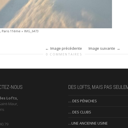
y, Paris 11ème
»
IMG_6473
Image précédente
Image suivante
0 COMMENTAIRES
CTEZ-NOUS
DES LOFTS, MAIS PAS SEULE
des Lofts,
… DES PÉNICHES
Saint-Maur,
ris
… DES CLUBS
…UNE ANCIENNE USINE
40.79