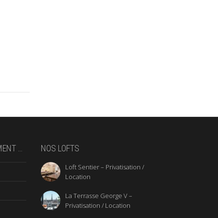
MENT …
NOS LOFTS
Loft Sentier – Privatisation /
Location
La Terrasse George V –
Privatisation / Location