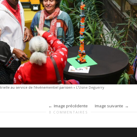
trielle au service de l’événementiel parisien
»
L’Usine Deguerry
Image précédente
Image suivante
0 COMMENTAIRES