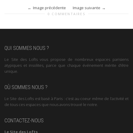
Image précédente
Image suivante
0 COMMENTAIRES
QUI SOMMES NOUS ?
Le Site des Lofts vous propose de nombreux espaces parisiens
atypiques et insolites, parce que chaque événement mérite d’être
unique.
OÙ SOMMES NOUS ?
Le Site des Lofts est basé à Paris : c’est au coeur même de l’activité et
de tous ces espaces que nous avons trouvé le notre.
CONTACTEZ-NOUS
Le Site des Lofts,