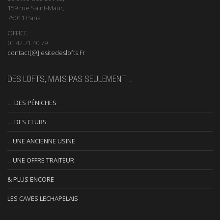
159 rue Saint-Maur,
75011 Paris
OFFICE
01.42.71.40.79
contact[@]lesitedeslofts.Fr
DES LOFTS, MAIS PAS SEULEMENT …
… DES PÉNICHES
… DES CLUBS
…UNE ANCIENNE USINE
…UNE OFFRE TRAITEUR
& PLUS ENCORE
LES CAVES LECHAPELAIS