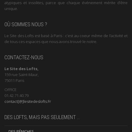
atypiques et insolites, parce que chaque événement mérite d’être
unique.
OÙ SOMMES NOUS ?
Le Site des Lofts est basé à Paris : c’est au coeur même de l’activité et
de tous ces espaces que nous avons trouvé le notre.
CONTACTEZ-NOUS
Le Site des Lofts,
159 rue Saint-Maur,
75011 Paris
OFFICE
01.42.71.40.79
contact[@]lesitedeslofts.Fr
DES LOFTS, MAIS PAS SEULEMENT …
… DES PÉNICHES