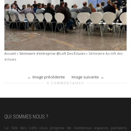
Accueil
»
Séminaire d’entreprise @Loft Des Écluses
»
Séminaire Au loft des
écluses
Image précédente
Image suivante
0 COMMENTAIRES
QUI SOMMES NOUS ?
Le Site des Lofts vous propose de nombreux espaces parisiens