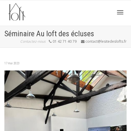
Active
Séminaire Au loft des écluses
Contactez-nous
01 42 71 40 79
contact@lesitedeslofts.fr
navig
17 mai 2023