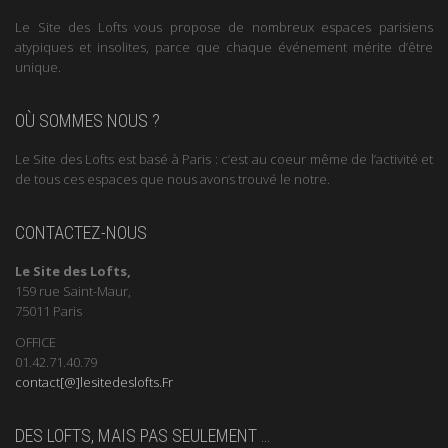
Le Site des Lofts vous propose de nombreux espaces parisiens
atypiques et insolites, parce que chaque événement mérite d’être
unique.
OÙ SOMMES NOUS ?
Le Site des Lofts est basé à Paris : c’est au coeur même de l’activité et
de tous ces espaces que nous avons trouvé le notre.
CONTACTEZ-NOUS
Le Site des Lofts,
159 rue Saint-Maur,
75011 Paris
OFFICE
01.42.71.40.79
contact[@]lesitedeslofts.Fr
DES LOFTS, MAIS PAS SEULEMENT …