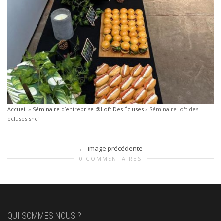
Accueil
»
Séminaire d’entreprise @Loft Des Écluses
»
Séminaire loft des
écluses sncf
Image précédente
0 COMMENTAIRES
QUI SOMMES NOUS ?