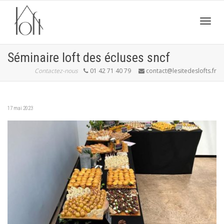
Active
Séminaire loft des écluses sncf
Contactez-nous
01 42 71 40 79
contact@lesitedeslofts.fr
navig
17 mai 2023