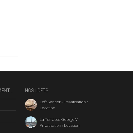
MENT …
NOS LOFTS
Loft Sentier – Privatisation /
Location
La Terrasse George V –
Privatisation / Location