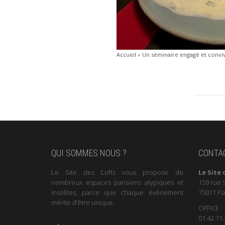
Accueil
»
Un séminaire engagé et convivia
QUI SOMMES NOUS ?
CONTA
Le Site des Lofts vous propose de
Le Site 
nombreux espaces parisiens atypiques et
159 rue 
insolites, parce que chaque événement
75011 Pa
mérite d’être unique.
OFFICE
01.42.71.