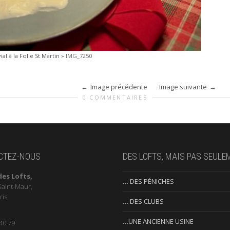
l à la Folie St Martin
»
IMG_7250
Image précédente
Image suivante
0 COMMENTAIRES
CTEZ-NOUS
DES LOFTS, MAIS PAS SEULE
des Lofts,
… DES PÉNICHES
Saint-Maur,
ris
… DES CLUBS
…UNE ANCIENNE USINE
40.79