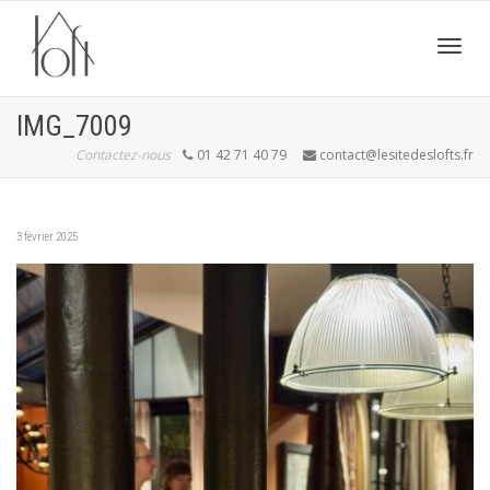
Active
IMG_7009
Contactez-nous
01 42 71 40 79
contact@lesitedeslofts.fr
navig
3 février 2025