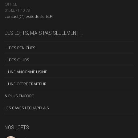
OFFICE
01.42.71.40.79
contact[@]lesitedeslofts.Fr
DES LOFTS, MAIS PAS SEULEMENT …
… DES PÉNICHES
… DES CLUBS
…UNE ANCIENNE USINE
…UNE OFFRE TRAITEUR
& PLUS ENCORE
LES CAVES LECHAPELAIS
NOS LOFTS