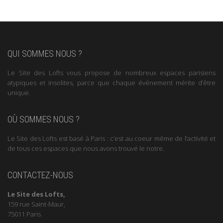
QUI SOMMES NOUS ?
Le Site des Lofts vous propose de nombreux espaces parisiens
atypiques et insolites, parce que chaque événement mérite d’être
unique.
OÙ SOMMES NOUS ?
Le Site des Lofts est basé à Paris : c’est au coeur même de l’activité et
de tous ces espaces que nous avons trouvé le notre.
CONTACTEZ-NOUS
Le Site des Lofts,
159 rue Saint-Maur,
75011 Paris