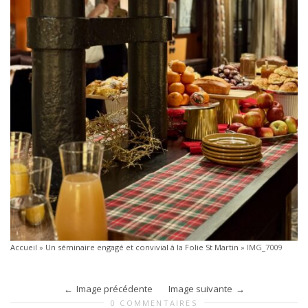
Accueil
»
Un séminaire engagé et convivial à la Folie St Martin
»
IMG_7009
Image précédente
Image suivante
0 COMMENTAIRES