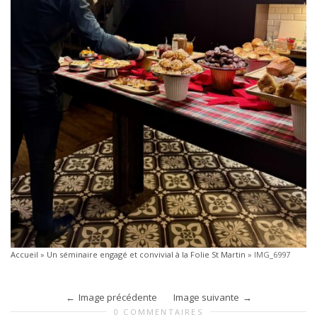
Accueil
»
Un séminaire engagé et convivial à la Folie St Martin
»
IMG_6997
Image précédente
Image suivante
0 COMMENTAIRES