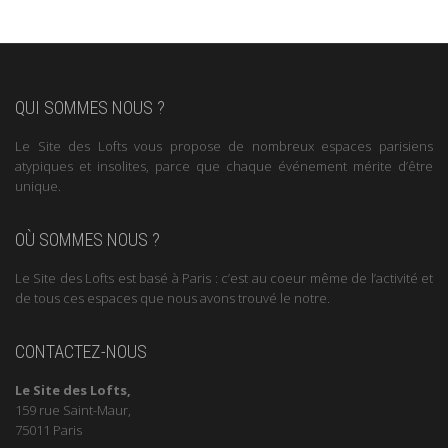
QUI SOMMES NOUS ?
Le Site des Lofts vous propose de nombreux espaces parisiens
atypiques et insolites, parce que chaque événement mérite d’être
unique.
OÙ SOMMES NOUS ?
Le Site des Lofts est basé à Paris : c’est au coeur même de l’activité et
de tous ces espaces que nous avons trouvé le notre.
CONTACTEZ-NOUS
Le Site des Lofts,
159 rue Saint-Maur,
75011 Paris