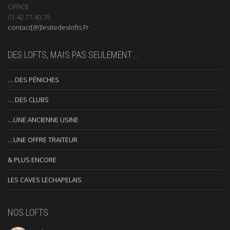
OFFICE
01.42.71.40.79
contact[@]lesitedeslofts.Fr
DES LOFTS, MAIS PAS SEULEMENT …
… DES PÉNICHES
… DES CLUBS
…UNE ANCIENNE USINE
…UNE OFFRE TRAITEUR
& PLUS ENCORE
LES CAVES LECHAPELAIS
NOS LOFTS