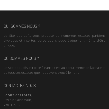
QUI SOMMES NOUS ?
Le Site des Lofts vous propose de nombreux espaces parisiens
atypiques et insolites, parce que chaque événement mérite d’être
unique.
OÙ SOMMES NOUS ?
Le Site des Lofts est basé à Paris : c’est au coeur même de l’activité et
de tous ces espaces que nous avons trouvé le notre.
CONTACTEZ-NOUS
Le Site des Lofts,
159 rue Saint-Maur,
75011 Paris