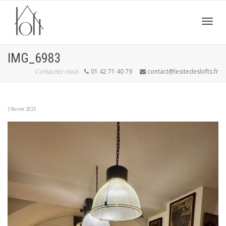
Active
IMG_6983
Contactez-nous
01 42 71 40 79
contact@lesitedeslofts.fr
navig
3 février 2025