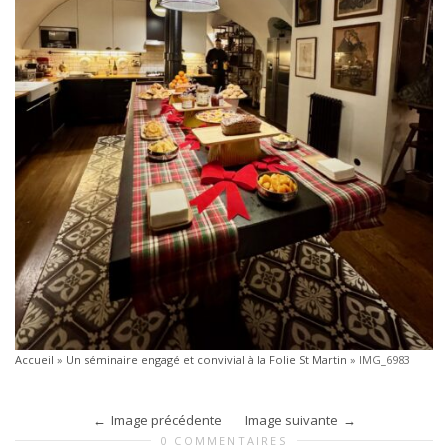
Accueil
»
Un séminaire engagé et convivial à la Folie St Martin
»
IMG_6983
Image précédente
Image suivante
0 COMMENTAIRES