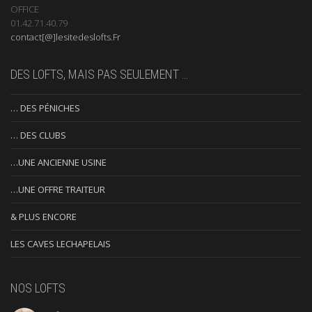
OFFICE
01.42.71.40.79
contact[@]lesitedeslofts.Fr
DES LOFTS, MAIS PAS SEULEMENT …
… DES PÉNICHES
… DES CLUBS
…UNE ANCIENNE USINE
…UNE OFFRE TRAITEUR
& PLUS ENCORE
LES CAVES LECHAPELAIS
NOS LOFTS