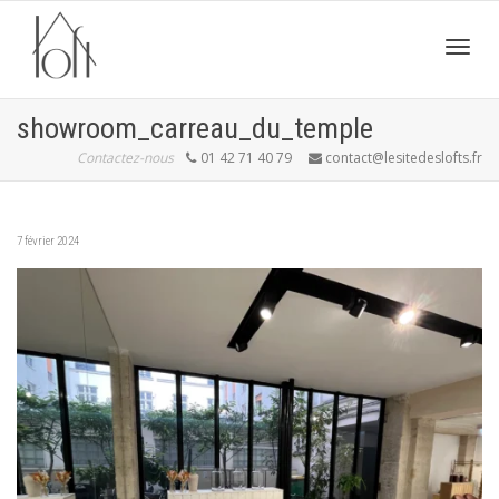
Active
showroom_carreau_du_temple
Contactez-nous
01 42 71 40 79
contact@lesitedeslofts.fr
navig
7 février 2024